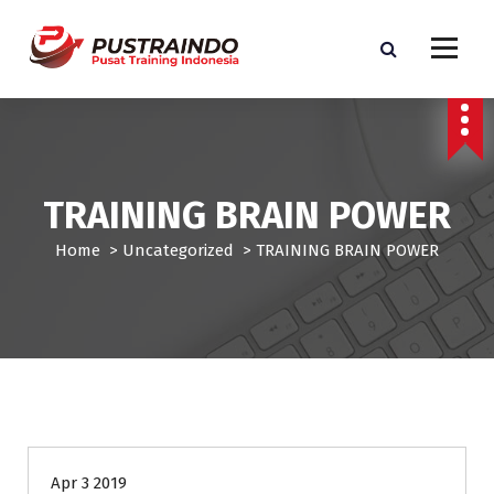
S
k
i
p
Pusat Informasi Training dan Sertifikasi di Indonesia
t
o
c
o
TRAINING BRAIN POWER
n
t
Home
>
Uncategorized
>
TRAINING BRAIN POWER
e
n
t
Uncategorized
Apr 3 2019