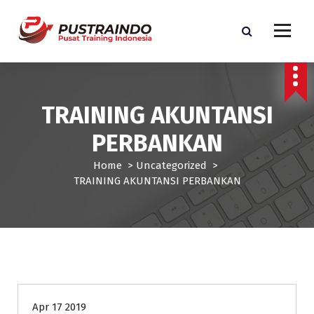
S
k
i
p
Pusat Informasi Training dan Sertifikasi di Indonesia
t
o
c
TRAINING AKUNTANSI
o
n
PERBANKAN
t
e
Home
>
Uncategorized
>
n
TRAINING AKUNTANSI PERBANKAN
t
Uncategorized
Apr 17 2019