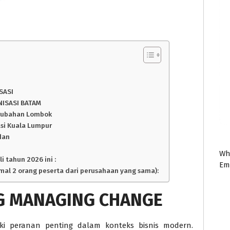
SASI
ISASI BATAM
erubahan Lombok
si Kuala Lumpur
dan
Wh
i tahun 2026 ini :
Em
imal 2 orang peserta dari perusahaan yang sama):
G MANAGING CHANGE
i peranan penting dalam konteks bisnis modern.