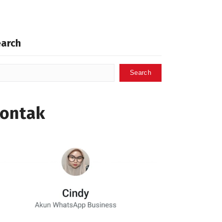
earch
Search
ontak