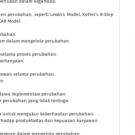
rlukan dalam organisasi.
n perubahan, seperti Lewin’s Model, Kotter’s 8-Step
KAR Model.
rubahan.
um dalam mengelola perubahan.
if selama proses perubahan.
pertanyaan.
ryawan selama perubahan.
n.
o selama implementasi perubahan.
n perubahan yang tidak terduga.
ja untuk mengukur keberhasilan perubahan.
rhadap produktivitas dan kepuasan karyawan.
impinan dalam mengelola perubahan.