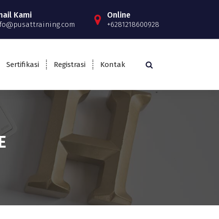
mail Kami
Online
fo@pusattraining.com
+6281218600928
Sertifikasi
Registrasi
Kontak
E