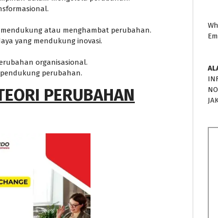
sformasional.
Wh
am mendukung atau menghambat perubahan.
Em
aya yang mendukung inovasi.
erubahan organisasional.
AL
at pendukung perubahan.
IN
 TEORI PERUBAHAN
NO
JA