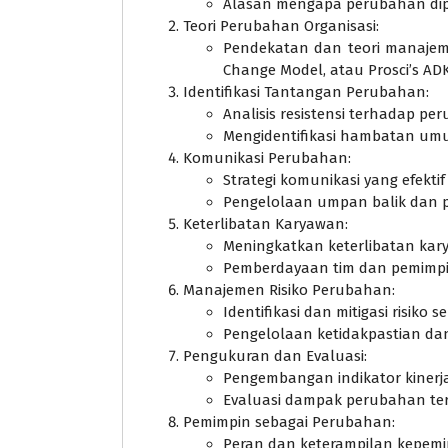
Alasan mengapa perubahan dipe
Teori Perubahan Organisasi:
Pendekatan dan teori manajeme
Change Model, atau Prosci’s AD
Identifikasi Tantangan Perubahan:
Analisis resistensi terhadap pe
Mengidentifikasi hambatan um
Komunikasi Perubahan:
Strategi komunikasi yang efekt
Pengelolaan umpan balik dan 
Keterlibatan Karyawan:
Meningkatkan keterlibatan ka
Pemberdayaan tim dan pemimpi
Manajemen Risiko Perubahan:
Identifikasi dan mitigasi risik
Pengelolaan ketidakpastian da
Pengukuran dan Evaluasi:
Pengembangan indikator kiner
Evaluasi dampak perubahan te
Pemimpin sebagai Perubahan:
Peran dan keterampilan kepem